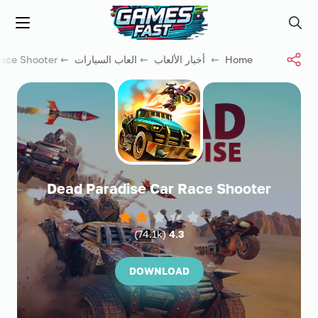
جيم فاست
Menu
Search
Home
⇜
أخبار الألعاب
⇜
العاب السيارات
⇜ Dead Paradise Car Race Shooter
Dead Paradise Car Race Shooter
)
74.1k
(
4.3
DOWNLOAD