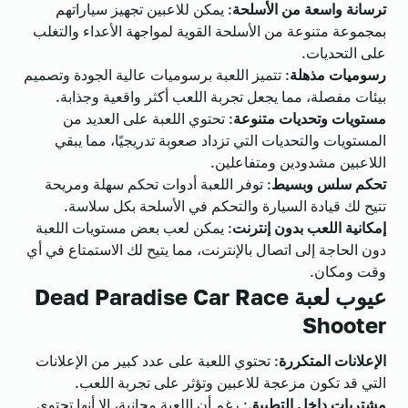
ترسانة واسعة من الأسلحة
: يمكن للاعبين تجهيز سياراتهم
بمجموعة متنوعة من الأسلحة القوية لمواجهة الأعداء والتغلب
على التحديات.
رسوميات مذهلة
: تتميز اللعبة برسوميات عالية الجودة وتصميم
بيئات مفصلة، مما يجعل تجربة اللعب أكثر واقعية وجذابة.
مستويات وتحديات متنوعة
: تحتوي اللعبة على العديد من
المستويات والتحديات التي تزداد صعوبة تدريجيًا، مما يبقي
اللاعبين مشدودين ومتفاعلين.
تحكم سلس وبسيط
: توفر اللعبة أدوات تحكم سهلة ومريحة
تتيح لك قيادة السيارة والتحكم في الأسلحة بكل سلاسة.
إمكانية اللعب بدون إنترنت
: يمكن لعب بعض مستويات اللعبة
دون الحاجة إلى اتصال بالإنترنت، مما يتيح لك الاستمتاع في أي
وقت ومكان.
عيوب لعبة Dead Paradise Car Race
Shooter
الإعلانات المتكررة
: تحتوي اللعبة على عدد كبير من الإعلانات
التي قد تكون مزعجة للاعبين وتؤثر على تجربة اللعب.
مشتريات داخل التطبيق
: رغم أن اللعبة مجانية، إلا أنها تحتوي