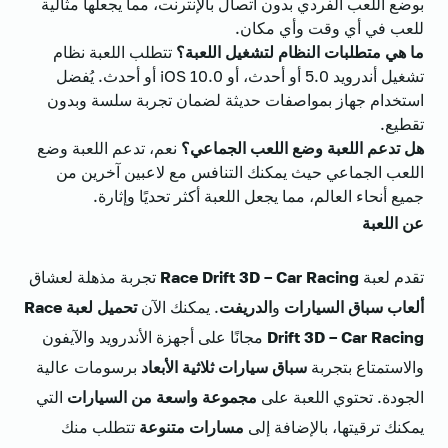
بوضع اللعب الفردي بدون اتصال بالإنترنت، مما يجعلها مثالية
للعب في أي وقت وأي مكان.
ما هي متطلبات النظام لتشغيل اللعبة؟
تتطلب اللعبة نظام
تشغيل أندرويد 5.0 أو أحدث، أو iOS 10.0 أو أحدث. يُفضل
استخدام جهاز بمواصفات حديثة لضمان تجربة سلسة وبدون
تقطيع.
هل تدعم اللعبة وضع اللعب الجماعي؟
نعم، تدعم اللعبة وضع
اللعب الجماعي حيث يمكنك التنافس مع لاعبين آخرين من
جميع أنحاء العالم، مما يجعل اللعبة أكثر تحديًا وإثارة.
عن اللعبة
تقدم لعبة
Race Drift 3D – Car Racing
تجربة مذهلة لعشاق
ألعاب سباق السيارات
و
الدريفت
. يمكنك الآن
تحميل لعبة Race
Drift 3D – Car Racing
مجانًا على أجهزة الأندرويد والآيفون
والاستمتاع بتجربة
سباق سيارات ثلاثية الأبعاد
برسومات عالية
الجودة. تحتوي اللعبة على
مجموعة واسعة من السيارات
التي
يمكنك ترقيتها، بالإضافة إلى
مسارات متنوعة
تتطلب منك