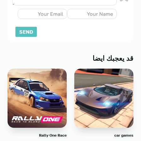
قد يعجبك ايضا
Rally One Race
car games