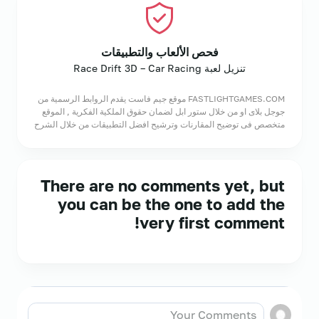
فحص الألعاب والتطبيقات
تنزيل لعبة Race Drift 3D – Car Racing
FASTLIGHTGAMES.COM موقع جيم فاست يقدم الروابط الرسمية من
جوجل بلاى او من خلال ستور ابل لضمان حقوق الملكية الفكرية , الموقع
متخصص فى توضيح المقارنات وترشيح افضل التطبيقات من خلال الشرح
There are no comments yet, but
you can be the one to add the
very first comment!