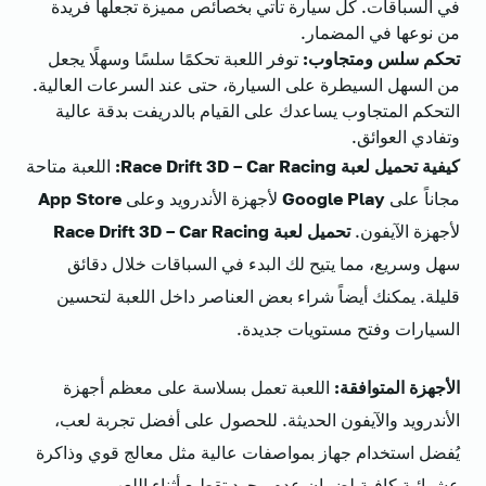
في السباقات. كل سيارة تأتي بخصائص مميزة تجعلها فريدة
من نوعها في المضمار.
تحكم سلس ومتجاوب:
توفر اللعبة تحكمًا سلسًا وسهلًا يجعل
من السهل السيطرة على السيارة، حتى عند السرعات العالية.
التحكم المتجاوب يساعدك على القيام بالدريفت بدقة عالية
وتفادي العوائق.
كيفية تحميل لعبة Race Drift 3D – Car Racing:
اللعبة متاحة
مجاناً على
Google Play
لأجهزة الأندرويد وعلى
App Store
لأجهزة الآيفون.
تحميل لعبة Race Drift 3D – Car Racing
سهل وسريع، مما يتيح لك البدء في السباقات خلال دقائق
قليلة. يمكنك أيضاً شراء بعض العناصر داخل اللعبة لتحسين
السيارات وفتح مستويات جديدة.
الأجهزة المتوافقة:
اللعبة تعمل بسلاسة على معظم أجهزة
الأندرويد والآيفون الحديثة. للحصول على أفضل تجربة لعب،
يُفضل استخدام جهاز بمواصفات عالية مثل معالج قوي وذاكرة
عشوائية كافية لضمان عدم وجود تقطيع أثناء اللعب.