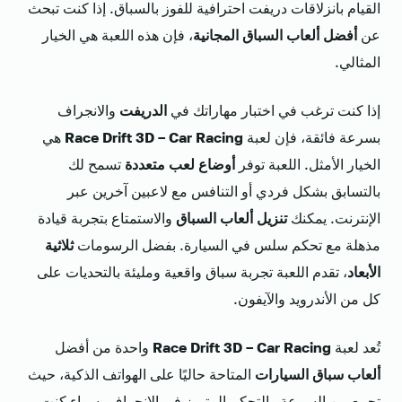
القيام بانزلاقات دريفت احترافية للفوز بالسباق. إذا كنت تبحث
عن
أفضل ألعاب السباق المجانية
، فإن هذه اللعبة هي الخيار
المثالي.
إذا كنت ترغب في اختبار مهاراتك في
الدريفت
والانجراف
بسرعة فائقة، فإن لعبة
Race Drift 3D – Car Racing
هي
الخيار الأمثل. اللعبة توفر
أوضاع لعب متعددة
تسمح لك
بالتسابق بشكل فردي أو التنافس مع لاعبين آخرين عبر
الإنترنت. يمكنك
تنزيل ألعاب السباق
والاستمتاع بتجربة قيادة
مذهلة مع تحكم سلس في السيارة. بفضل الرسومات
ثلاثية
الأبعاد
، تقدم اللعبة تجربة سباق واقعية ومليئة بالتحديات على
كل من الأندرويد والآيفون.
تُعد لعبة
Race Drift 3D – Car Racing
واحدة من أفضل
ألعاب سباق السيارات
المتاحة حاليًا على الهواتف الذكية، حيث
تجمع بين السرعة والتحكم المتميز في الانجراف. سواء كنت