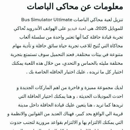
معلومات عن
محاكى الباصات
تنزيل لعبة محاكي الباصات Bus Simulator Ultimate
للموبايل 2025، هى
لعبة فيديو
على الهواتف الأندرويد تُحاكي
تجربة قيادة حافلة كما أنها تعتبر واحدة من سلسلة ألعاب
محاكاة التي تٌتيح للاعب تجربة حياة سائق حافلة و تأدية مهام
متنوعة في بيئات مختلفة, فعند التحميل سوف تستمتع بتجربة
مختلفة مليئه بالحماس و التحدي، من خلال هذه اللعبة يمكنك
اختيار كل ما تريده ، عليك اختيار الحافله الخاصة بك .
لديك مجموعة مميزة و فاخرة من اهم الماركات الجديدة و
احدث الموديلات الحديثة ، و هنا يمكنك اختيار الحافلة التي
تريدها كما تريد ، هنا يتعين عليك قيادة الحافلة داخل مدينة
قريبة الي الواقع بحد كبير، فهناك العديد من القوانين والانظمة و
التي يمكنك الالتزام بها و الالتزام بقواعد مرورية لتجنب حدوث