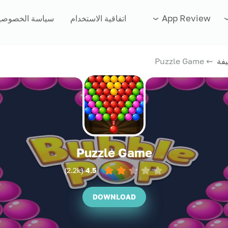
App Review
اتفاقية الاستخدام
سياسة الخصوصي
فة
⇜ Puzzle Game
Puzzle Game
)
2.2k
(
4.5
DOWNLOAD