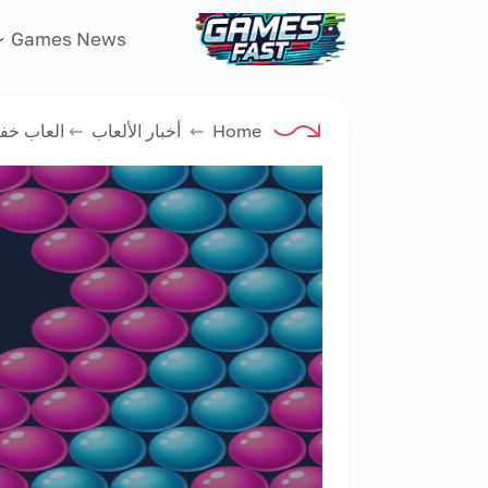
جيم فاست
Games News
Home
⇜
أخبار الألعاب
⇜
العاب خفي