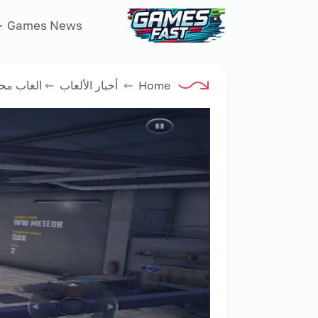
جيم فاست
Games News
Home
⇜
أخبار الألعاب
⇜
العاب مح