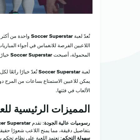
تُعدّ لعبة
Soccer Superstar
واحدة من أكثر
أ
اللاعبين الفرصة للانغماس في أجواء المباريات
المحمولة، أصبحت
Soccer Superstar
خيارً
لعبة
Soccer Superstar
تُعدّ خيارًا رائعً
يمكن للاعبين الاستمتاع بساعات من المرح دو
الألعاب في فئتها.
المميزات الرئيسية للعبة er Superstar
رسوميات عالية الجودة
: تقدم
er Superstar
بتفاصيل دقيقة، مما يمنح اللاعب شعورًا حقيقي
سهولة التحكم
: تعتمد اللعبة على نظام تحكم